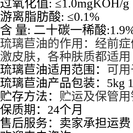
过氧化值
:
≤
1.0mgKOH/g
游离脂肪酸
:
≤
0.1%
含
量
:
二十碳一稀酸
:1.9
琉璃苣油
的作用：
经前症
激皮肤，各种肤质都适用
琉璃苣油适用范围：
可用
琉璃苣油产品包装：5kg 10k
贮存方法：
贮运及保管用
保质期：24个月
售后服务：卖家承担运费