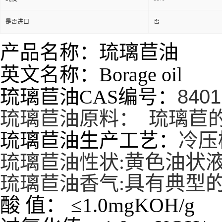
是否进口
否
产品名称：琉璃苣油
英文名称：
Borage oil
琉璃苣油CAS编号：
8401
琉璃苣油
原料： 琉璃苣
琉璃苣油生产工艺：
冷压
黄色油状
琉璃苣油性状:
具有
典型
琉璃苣油香气:
酸
值：
≤
1.0mgKOH/g