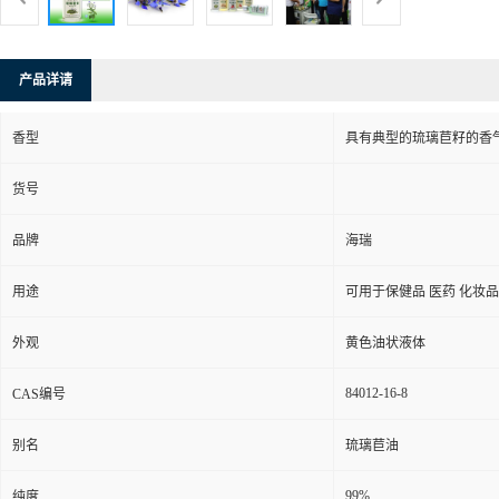
产品详请
香型
具有典型的琉璃苣籽的香
货号
品牌
海瑞
用途
可用于保健品 医药 化妆
外观
黄色油状液体
84012-16-8
CAS编号
别名
琉璃苣油
99%
纯度