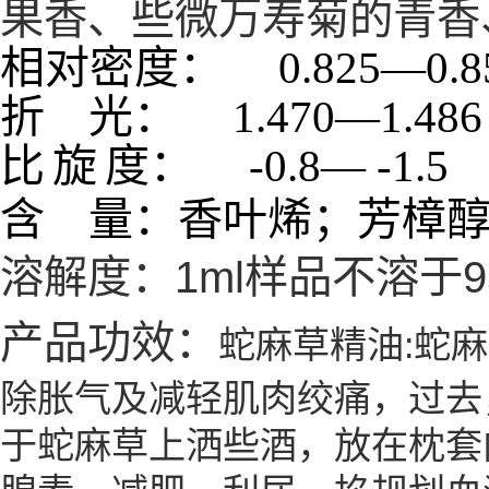
果香、些微万寿菊的青香
相对密度：
0.825
—
折
光：
1.470
—
1
比
旋
度：
-0.8
—
-
含
量：香叶烯；芳樟
溶解度：1ml样品不溶于
产品功效：
蛇麻草精油:蛇
除胀气及减轻肌肉绞痛，过去
于蛇麻草上洒些酒，放在枕套