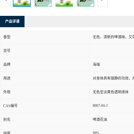
产品详请
香型
无色、清新的啤酒味、又
货号
品牌
海瑞
用途
对身体具有镇静的功效，
外观
无色至淡黄色透明液体
8007-04-3
CAS编号
别名
啤酒花油
99%
纯度