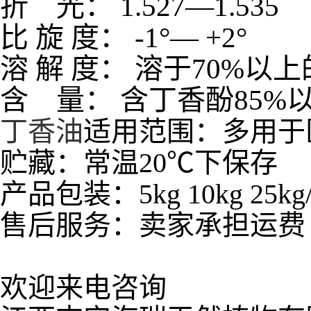
折
光：
1.527
—
1.
比
旋
度：
-1
°—
+2
°
溶
解
度：
溶于
70%
以上
含
量：
含丁香酚
85%
丁香油
适用范围：多用于
贮藏：常温20℃下保存
产品包装：5kg 10kg 25k
售后服务：卖家承担运费
欢迎来电咨询