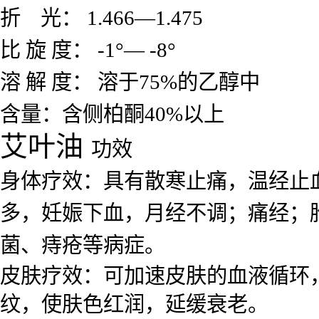
折 光： 1.466—1.475
比 旋 度： -1°— -8°
溶 解 度： 溶于75%的乙醇中
含量：含侧柏酮40%以上
艾叶油
功效
身体疗效：具有散寒止痛，温经止
多，妊娠下血，
月经不调；痛经；
菌、痔疮
等病症。
皮肤疗效：可加速皮肤的血液循环
纹，使肤色红润，延缓衰老。