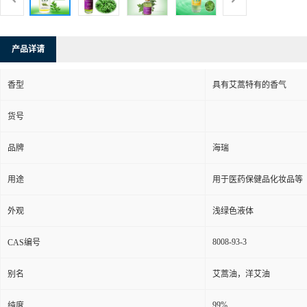
产品详请
香型
具有艾蒿特有的香气
货号
品牌
海瑞
用途
用于医药保健品化妆品等
外观
浅绿色液体
8008-93-3
CAS编号
别名
艾蒿油，洋艾油
99%
纯度