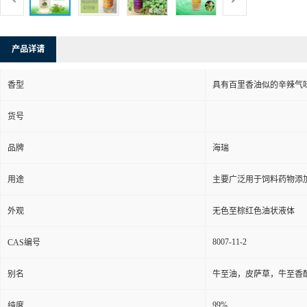
产品详请
香型
具有百里香油似的辛辣气
货号
品牌
海瑞
用途
主要广泛用于饲料药物添
外观
无色至棕红色油状液体
8007-11-2
CAS编号
别名
牛至油，皮萨草，牛至香
99%
纯度