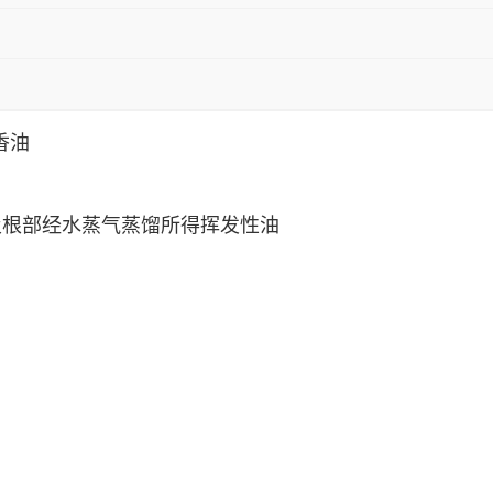
香油
及根部经水蒸气蒸馏所得挥发性油