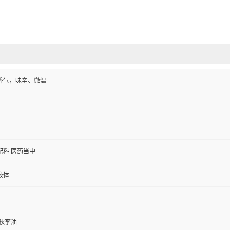
香气，味辛、微温
配料 医药当中
液体
秋李油