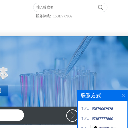
服务热线：
15387777806
联系方式
手机：
15879602928
手机：
15387777806