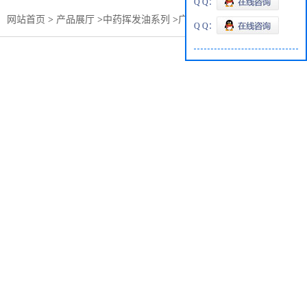
Q Q：
：
网站首页
>
产品展厅
>
中药挥发油系列
>
广藿香油26％ 34％
Q Q：