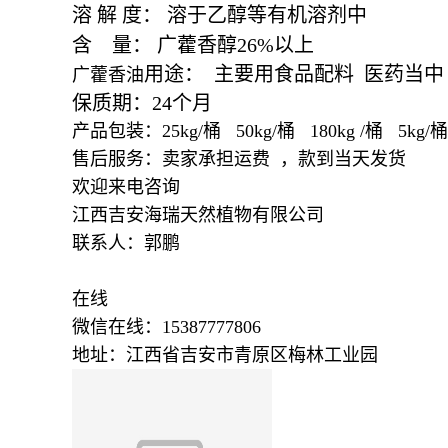
溶
解
度：
溶于乙醇等有机溶剂中
含
量：
广藿香醇
26%
以上
用途： 主要用食品配料 医药当中
广藿香油
保质期：24个月
产品包装：25kg/桶 50kg/桶 180kg /桶 5kg/桶 
售后服务：卖家承担运费 ，款到当天发货
欢迎来电咨询
江西吉安海瑞天然植物有限公司
联系人：郭鹏
在线
微信在线：15387777806
地址：江西省吉安市青原区梅林工业园