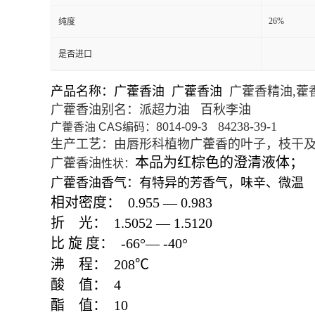
26%
纯度
是否进口
产品名称：广藿香油 广藿香油
广藿香精油,藿
广藿香油别名：派超力油 百秋李油
84238-39-1
广藿香油 CAS编码：8014-09-3
生产工艺：由唇形科植物广藿香的叶子，枝干
本品为红棕色的澄清液体；
广藿香油
性状：
广藿香油香气：有特异的芳香气，味辛、微温
相对密度：
0.955
—
0.983
折
光：
1.5052
—
1.5120
比
旋
度：
-66
°—
-40
°
沸
程：
208
℃
酸
值：
4
酯
值：
10