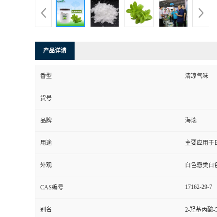
产品详请
香型
清凉气味
货号
品牌
海瑞
用途
主要应用于
外观
白色憃类白
17162-29-7
CAS编号
别名
2-羟基丙酸