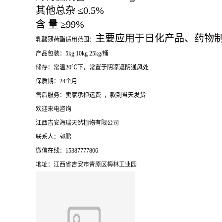
其他总杂
≤
0.5%
含
量
≥
99%
主要应用于日化产品、药物
乳酸薄荷酯适用范围：
产品包装：5kg 10kg 25kg/桶
储存：常温20℃下，常置于阴凉遮阴通风处
保质期：24个月
售后服务：卖家承担运费 ，款到当天发货
欢迎来电咨询
江西吉安海瑞天然植物有限公司
联系人：郭鹏
微信在线：15387777806
地址：江西省吉安市青原区梅林工业园