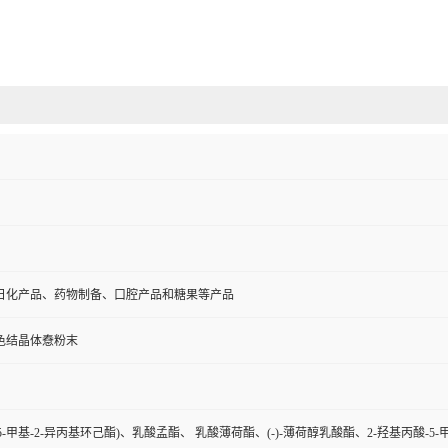
日化产品、药物制备、口腔产品和糖果等产品
色结晶体憃粉末
-5-甲基-2-异丙基环己酯)、乳酸孟酯、 乳酸薄荷酯、(-)-薄荷醇乳酸酯、2-羟基丙酸-5-