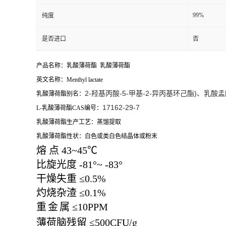
99%
纯度
是否进口
否
产品名称：乳酸薄荷酯 乳酸薄荷酯
英文名称：Menthyl lactate
2-羟基丙酸-5-甲基-2-异丙基环己酯)、乳酸
乳酸薄荷酯别名：
17162-29-7
L-乳酸薄荷酯CAS编号：
乳酸薄荷酯生产工艺：蒸馏提取
乳酸薄荷酯性状：白色或类白色结晶体或粉末
熔
点
43~45
℃
比旋光度
-81
°
~ -83
°
干燥失重
≤
0.5%
灼烧杂渣
≤
0.1%
重
金
属
≤
10PPM
薄荷脑残留
≤
500CFU/g