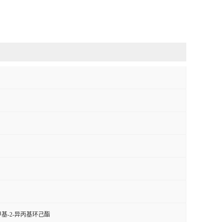
甲基-2-异丙基环己酯