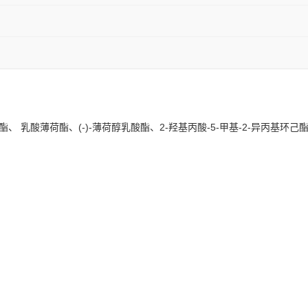
孟酯、 乳酸薄荷酯、(-)-薄荷醇乳酸酯、2-羟基丙酸-5-甲基-2-异丙基环己