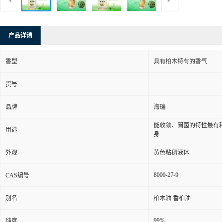
产品详请
香型
具有柏木特有的香气
货号
品牌
海瑞
能收敛、圄菌的特性最有
用途
身
外观
黄色粘稠液体
8000-27-9
CAS编号
别名
柏木油 香柏油
99%
纯度