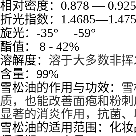
0.878
—
0.92
相对密度：
1.4685
—
1.4
折光指数：
-35
°—
-59
°
旋光：
8 - 42%
酯值：
溶解度：
溶于大多数非挥
含量：99%
雪松油的作用与功效：
雪
质，也能改善面疱和粉刺
显著的消炎作用，抗菌、
雪松油的适用范围：化妆