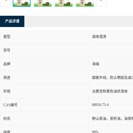
产品详请
香型
滋味澄清
货号
品牌
海瑞
用途
圄紫外线，防止晒斑及减
外观
淡黄至棕黄色油状液体
68916-73-4
CAS编号
别名
野山茶油，茶籽油，油茶
99%
纯度