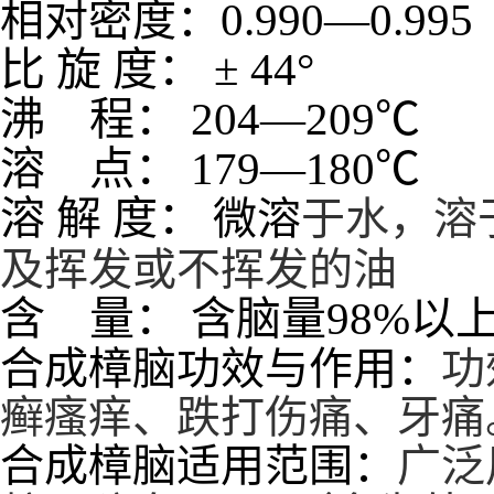
0.990
—
0.995
相对密度：
比
旋
度：
±
44
°
沸
程：
204
—
209
℃
溶
点：
179
—
180
℃
溶
解
度：
微溶
于水，溶
及挥发或不挥发的油
含
量：
含脑量
98%
以
合成樟脑功效与作用：
功
癣瘙痒、跌打伤痛、牙痛
合成樟脑适用范围：
广泛