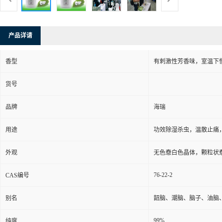
产品详请
香型
有刺激性芳香味，室温下
货号
品牌
海瑞
用途
功效除湿杀虫，温散止痛
外观
无色憃白色晶体，颗粒状
76-22-2
CAS编号
别名
韶脑、潮脑、脑子、油脑
99%
纯度