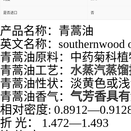
是否进口
否
产品名称：青蒿油
英文名称：southernwood o
青蒿油
原料：
中药菊科植
青蒿油工艺：
水蒸汽蒸馏
淡黄色或浅
青蒿油性状：
气芳香具有
青蒿油香气：
相对密度
:
0.8912
—
0.912
折
光：
1.472
—
1.493