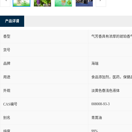
产品详请
香型
气芳香具有浓厚的琥珀香
货号
品牌
海瑞
用途
食品添加剂，医药，保健品
外观
淡黄色憃浅色液体
008008-93-3
CAS编号
别名
青蒿油
99%
纯度