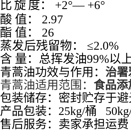
比
旋
度：
+2
°—
+6
°
酸
值：
2.97
酯
值：
26
蒸发后残留物：
≤
2.0%
含
量：
总挥发油
99%
以
青蒿油
功效与作用：
治署
青蒿油适用范围：
食品添
包装储存：密封贮存于避
产品包装：25kg/桶 50kg/
售后服务：卖家承担运费