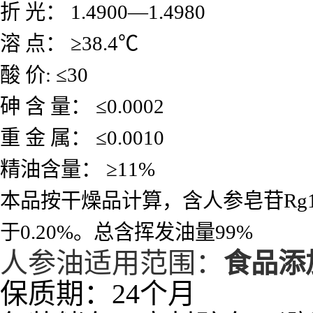
折
光：
1.4900
—
1.4980
溶
点：
≥
38.4
℃
酸
价
:
≤
30
砷
含
量：
≤
0.0002
重
金
属：
≤
0.0010
精油含量：
≥
11%
本品按干燥品计算，含人参皂苷
Rg
于
0.20%
。总含挥发油量
99%
人参油适用范围：
食品添
保质期：24个月