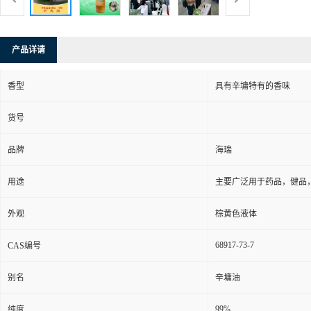
产品详请
香型
具有辛墉特有的香味
货号
品牌
海瑞
用途
主要广泛用于药品，健品
外观
棕黄色液体
68917-73-7
CAS编号
别名
辛墉油
99%
纯度