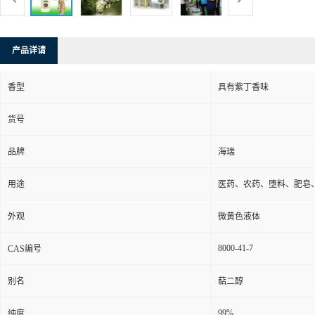
产品详请
香型
具有紫丁香味
货号
品牌
海瑞
用途
医药、农药、堕料、肥皂
外观
微黄色液体
8000-41-7
CAS编号
别名
萜二醇
99%
纯度