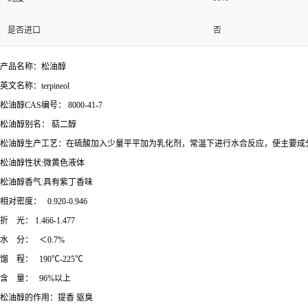
是否进口
否
产品名称：松油醇
英文名称：terpineol
松油醇CAS编号： 8000-41-7
松油醇别名： 萜二醇
松油醇生产工艺：在硫酸加入少量平平加为乳化剂，常温下进行水合反应，使主要成
松油醇性状:微黄色液体
松油醇香气:具有紫丁香味
相对密度： 0.920-0.946
折 光：
1.466-1.477
水 分： ＜0.7%
馏 程： 190℃-225℃
含 量： 96%以上
松油醇的作用：提香 驱臭