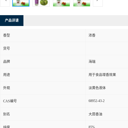
产品详请
香型
浓香
货号
品牌
海瑞
用途
用于食品增香效果
外观
淡黄色液体
68952-43-2
CAS编号
别名
大茴香油
85%
纯度