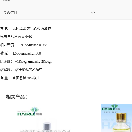
是否进口
否
性 状： 无色或淡黄色的橙清液体
气味与八角茴香类似。
相对密度： 0.975&mdash;0.988
折 光： 1.553&mdash;1.560
比旋度： +1&deg;&mdash;-2&deg;
溶解度： 溶于90%的乙醇中
含 量： 含茴香脑80%以上
相关产品：