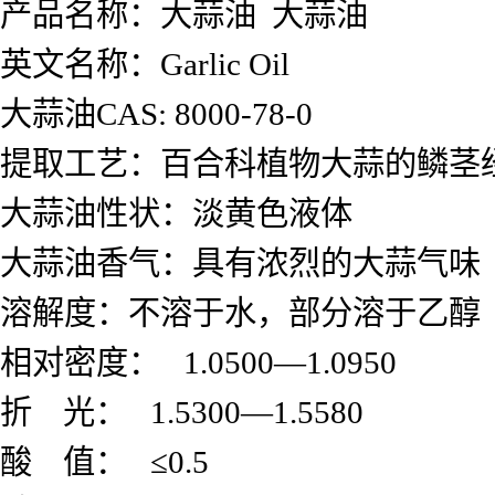
产品名称：大蒜油 大蒜油
英文名称：Garlic Oil
大蒜油CAS: 8000-78-0
提取工艺：
百合科植物大蒜的鳞茎
大蒜油
性状：
淡黄色液体
大蒜油香气：具有浓烈的大蒜气味
溶解度：
不溶于水，部分溶于乙醇
相对密度：
1.0500
—
1.095
折
光：
1.5300
—
1.5580
酸
值：
≤
0.5