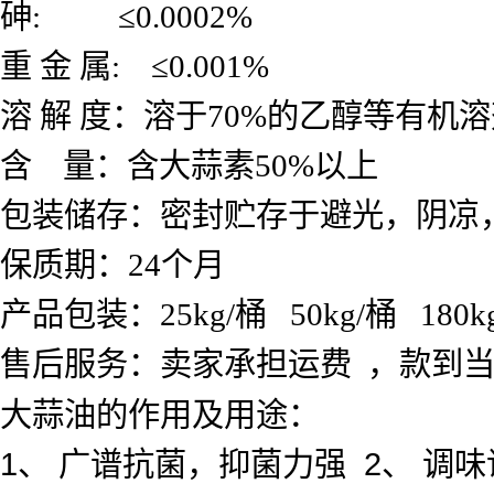
砷
:
≤
0.0002%
重
金
属
:
≤
0.001%
溶
解
度：溶于
70%
的乙醇等有机溶
含
量：含大蒜素
50%
以上
包装储存：密封贮存于避光，阴凉
保质期：24个月
产品包装：25kg/桶 50kg/桶 180kg 
售后服务：卖家承担运费 ，款到
大蒜油
的作用及用途：
1、 广谱抗菌，抑菌力强 2、 调