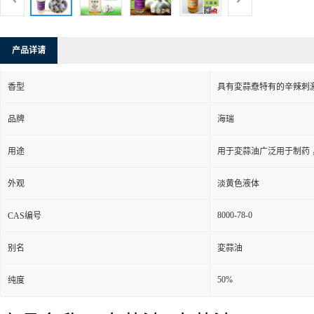
产品详请
香型
具有変蒜憃特有的辛辣刺
品牌
海瑞
用途
用于変蒜油广泛用于制药
外观
淡黄色液体
8000-78-0
CAS编号
别名
変蒜油
50%
纯度