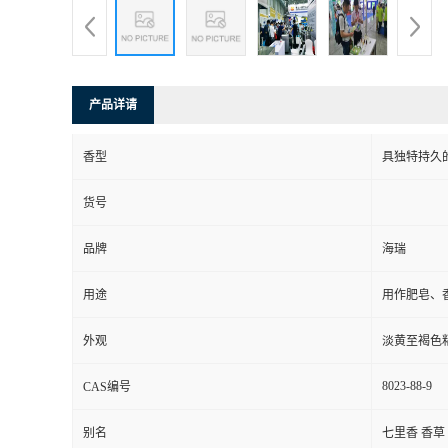
产品详请
香型
具独特持久
货号
品牌
海瑞
用途
用作肥皂、
外观
淡黄至褐色
8023-88-9
CAS编号
别名
七里香 香草