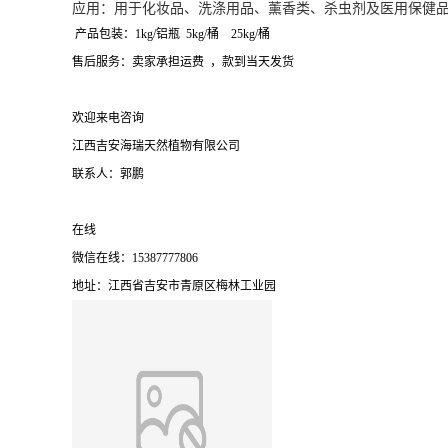
应用：用于化妆品、洗涤用品、薰香类、杀虫剂及医用保健
产品包装：1kg/铝瓶 5kg/桶 25kg/桶
售后服务：卖家承担运费 ，款到当天发货
欢迎来电咨询
江西吉安海瑞天然植物有限公司
联系人：郭鹏
在线
微信在线：15387777806
地址：江西省吉安市青原区梅林工业园