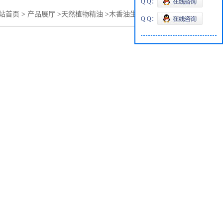
Q Q：
站首页
>
产品展厅
>
天然植物精油
>
木香油生产 Costus root oil
Q Q：