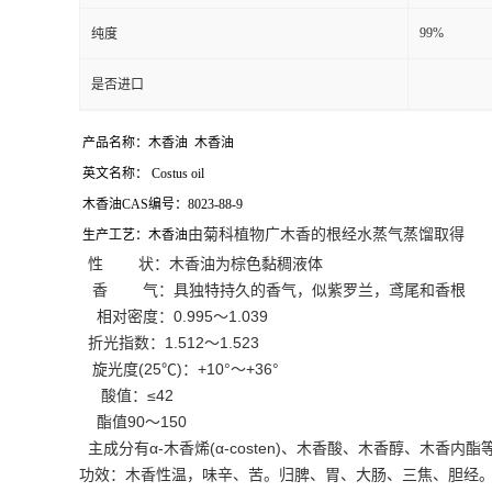
99%
纯度
是否进口
产品名称：木香油 木香油
英文名称： Costus oil
木香油CAS编号：8023-88-9
由菊科植物广木香的根经水蒸气蒸馏取得
生产工艺：木香油
性 状：木香油为
棕色黏稠液体
香 气：
具独特持久的香气，似紫罗兰，鸢尾和香根
相对密度：
0.995～1.039
折光指数：
1.512～1.523
旋光度
(25℃)
：+10°～+36°
酸值：≤42
酯值90～150
主成分有α-木香烯(α-costen)、木香酸、木香醇、木香内酯
功效：木香性温，味辛、苦。归脾、胃、大肠、三焦、胆经