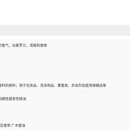
的香气，似紫罗兰，鸢尾和香根
香料的原料；用于化妆品、洗涤用品、薰香类、杀虫剂及医用保健品等
粘稠性掘发性精油
 芸香草 广木香油