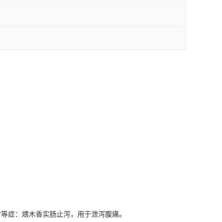
食等症：煨木香实肠止泻，用于泄泻腹痛。