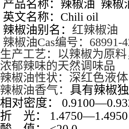
产品名称：辣椒油 辣椒
英文名称：Chili oil
辣椒油别名：
红辣椒油
辣椒油Cas编号：68991-42
生产工艺：
以辣椒为原料
浓郁辣味的天然调味品
深红色液体
辣椒油
性状：
香气：
具有辣椒独
辣椒油
相对密度：
0.9100
—
0.93
折
光：
1.4750
—
1.
酸
值：
≤
20.