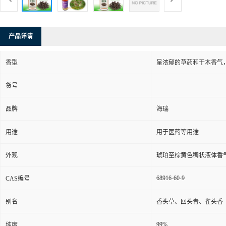
产品详请
香型
呈浓郁的草药和干木香气
货号
品牌
海瑞
用途
用于医药等用途
外观
琥珀至棕黄色稠状液体香
68916-60-9
CAS编号
别名
香头草、回头青、雀头香
99%
纯度