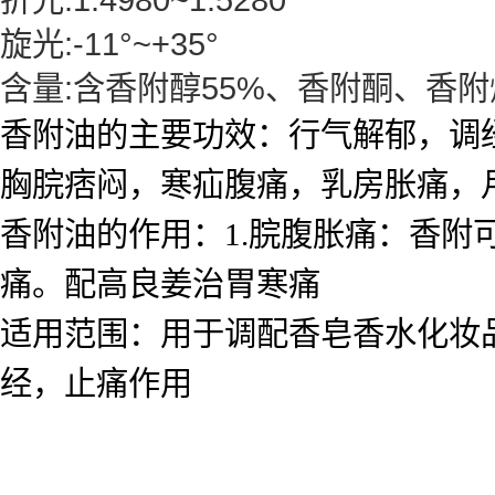
旋光:-11°~+35°
含量:含香附醇55%、香附酮、香附
香附油的主要功效：行气解郁，调
胸脘痞闷，寒疝腹痛，乳房胀痛，
香附油的作用：1.脘腹胀痛：香
痛。配高良姜治胃寒痛
适用范围：用于调配香皂香水化妆
经，止痛作用