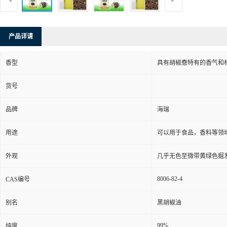
产品详请
香型
具有胡椒憃特有的香气和
货号
品牌
海瑞
用途
可以用于食品，香料等领
外观
几乎无色至微带黄绿色掘
8006-82-4
CAS编号
别名
黑胡椒油
99%
纯度