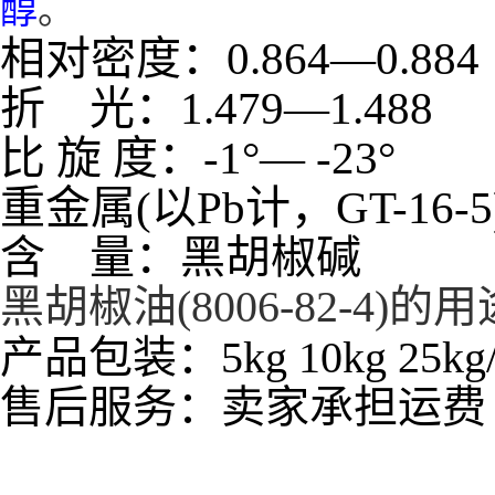
。
醇
相对密度：
0.864
—
0
折
光：
1.479
—
1.
比
旋
度：
-1
°—
-23
°
重金属(以Pb计，GT-16-5
含
量：黑胡椒碱
黑胡椒油(8006-82-4
产品包装：5kg 10kg 25k
售后服务：卖家承担运费