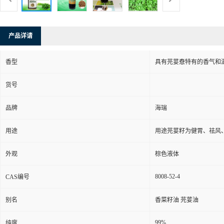
产品详请
香型
具有芫荽憃特有的香气和
货号
品牌
海瑞
用途
用途芫荽籽为健胃、祛风
外观
棕色液体
8008-52-4
CAS编号
别名
香菜籽油 芫荽油
99%
纯度