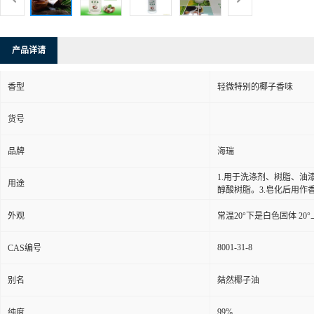
产品详请
香型
轻微特别的椰子香味
货号
品牌
海瑞
1.用于洗涤剂、树脂、油
用途
醇酸树脂。3.皂化后用作
外观
常温20°下是白色固体 20
8001-31-8
CAS编号
别名
夡然椰子油
99%
纯度