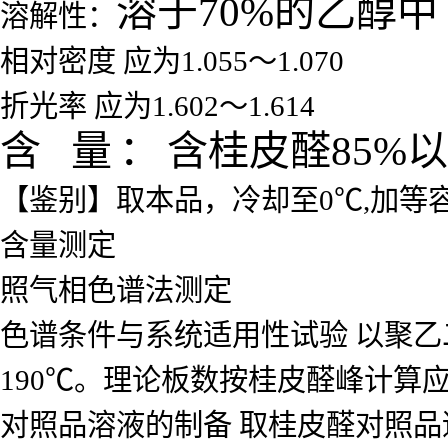
溶于
70%
的乙醇中
溶解性：
相对密度 应为1.055～1.070
折光率 应为1.602～1.614
含
量
：
含桂皮醛
85%
以
【鉴别】取本品，冷却至0℃,加等
含量测定
照气相色谱法测定
色谱条件与系统适用性试验 以聚乙二
190℃。理论板数按桂皮醛峰计算应
对照品溶液的制备 取桂皮醛对照品