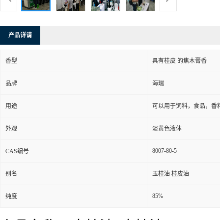
产品详请
香型
具有桂皮 的焦木膏香
品牌
海瑞
用途
可以用于饲料，食品，香
外观
淡黄色液体
8007-80-5
CAS编号
别名
玉桂油 桂皮油
85%
纯度