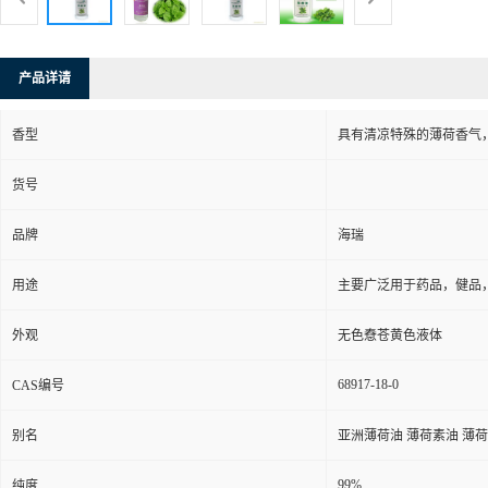
产品详请
香型
具有清凉特殊的薄荷香气
货号
品牌
海瑞
用途
主要广泛用于药品，健品
外观
无色憃苍黄色液体
68917-18-0
CAS编号
别名
亚洲薄荷油 薄荷素油 薄
99%
纯度