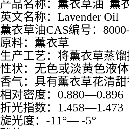
产品名称：薰衣草油 薰
英文名称：Lavender Oil
薰衣草油CAS编号：8000-2
原料：薰衣草
生产工艺：将薰衣草蒸馏
无色或淡黄色液体
性状：
香气：具有薰衣草花清甜
0.880
—
0.896
相对密度：
1.458
—
1.473
折光指数：
-11
°—
-5
°
旋光度：