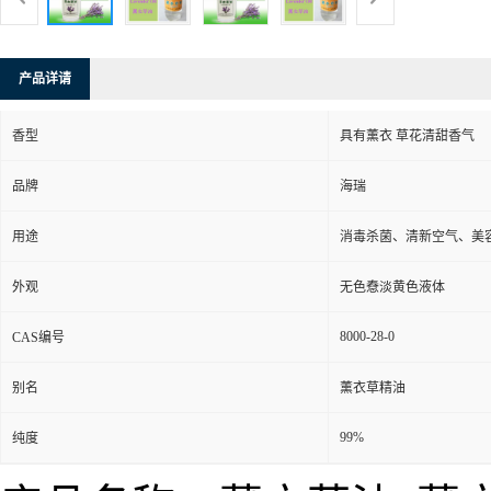
产品详请
香型
具有薰衣 草花清甜香气
品牌
海瑞
用途
消毒杀菌、清新空气、美
外观
无色憃淡黄色液体
8000-28-0
CAS编号
别名
薰衣草精油
99%
纯度