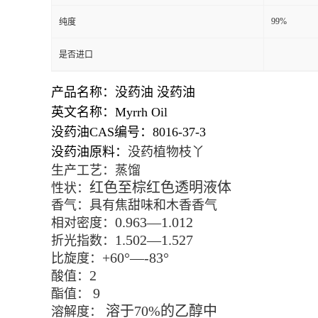
99%
纯度
是否进口
产品名称：没药油 没药油
英文名称：Myrrh Oil
没药油CAS编号：8016-37-3
没药油原料：
没药植物枝丫
生产工艺：
蒸馏
红色至棕红色透明液体
性状：
香气：具有焦甜味和木香香气
0.963
—
1.012
相对密度：
1.502
—
1.527
折光指数：
+60
°—
-83
°
比旋度：
2
酸值：
9
酯值：
溶于
70%
的乙醇中
溶解度：