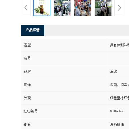
产品详请
香型
具有焦甜味
货号
品牌
海瑞
用途
杀菌，消毒
外观
红色至棕红
8016-37-3
CAS编号
别名
没药精油