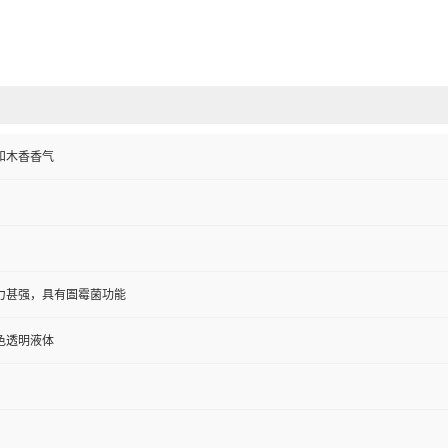
和木香香气
力甚强，具有圄霉菌功能
色透明液体