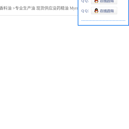
Q Q：
香料油
>
专业生产油 现货供应没药精油 Myrrh Oilcas8016-37-3
Q Q：