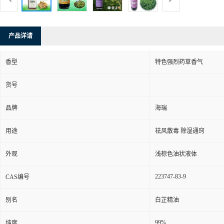
产品详请
香型
特色强烈药草香气
货号
品牌
海瑞
用途
祛风散毒 除湿通窍
外观
浅棕色油状液体
223747-83-9
CAS编号
别名
白芷精油
99%
纯度