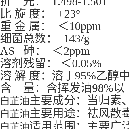
折 光： 1.498-1.501
比 旋 度： +23°
重 金 属： ＜10
细菌总数： 143/g
AS 砷： ＜2ppm
溶剂残留： ＜0
溶 解 度：溶于95
含 量：含挥发油98%以
主要成分：当归素
白芷油
主要用途：祛风散毒
白芷油
适用范围：主要广
白芷油