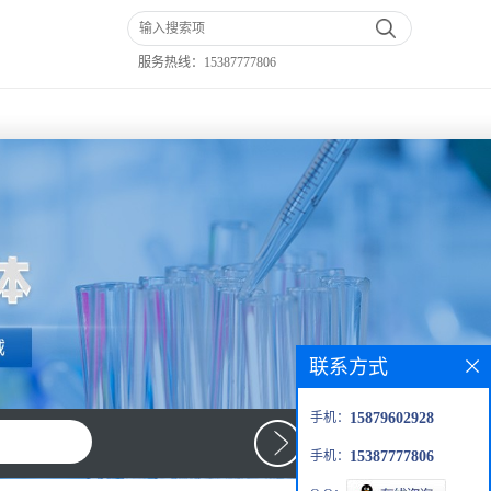
服务热线：
15387777806
联系方式
手机：
15879602928
手机：
15387777806