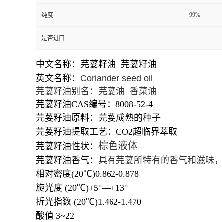
99%
纯度
是否进口
中文名称：芫荽籽油 芫荽籽油
英文名称：
Coriander seed oil
芫荽籽油别名：芫荽油 香菜油
芫荽籽油CAS编号：8008-52-4
芫荽籽油原料：芫荽成熟的种子
芫荽籽油提取工艺：CO2超临界萃取
棕色液体
芫荽籽油性状：
芫荽籽油香气：
具有芫荽所特有的香气和滋味
相对密度(20℃)0.862-0.878
旋光度 (20℃)+5°—+13°
折光指数 (20℃)1.462-1.470
酸值 3~22