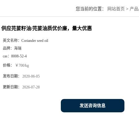
您当前的位置：
网站首页
>
产品
供应芫荽籽油/芫荽油质优价廉，量大优惠
英文名称：
Coriander seed oil
品牌：
海瑞
cas：
8008-52-4
价格：
￥700/kg
发布日期：
2020-06-05
更新日期：
2026-07-28
发送咨询信息