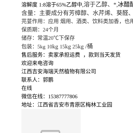
溶于乙醇、*,
冰醋
溶解度 1:8溶于65%乙醇中,
含量：主要成分有芳樟醇、水芹烯、
葵醛
芫荽作用：应用 烟用、酒类、饮料类加香，也
保质期：24个月
储存：常温20℃下保存
kg
kg
kg /桶
包装：5kg 10
15
25
售后服务：卖家承担运费 ，款到当天发货
欢迎来电咨询
江西吉安海瑞天然植物有限公司
联系人：郭鹏
在线
微信在线：15387777806
地址：江西省吉安市青原区梅林工业园