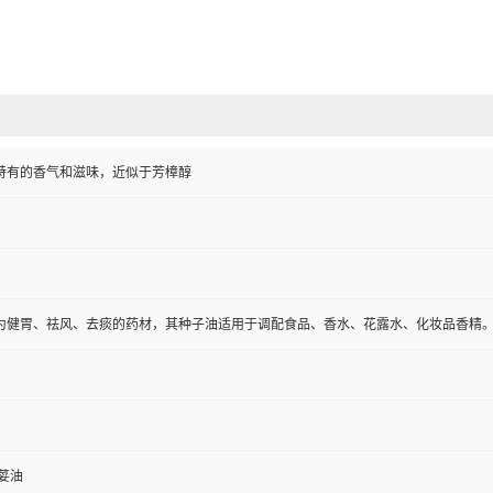
特有的香气和滋味，近似于芳樟醇
为健胃、祛风、去痰的药材，其种子油适用于调配食品、香水、花露水、化妆品香精
荽油