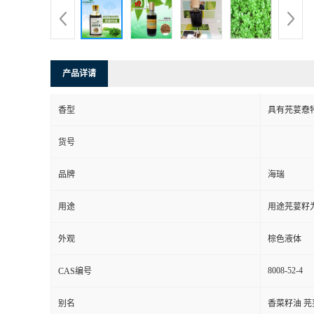
产品详请
香型
具有芫荽憃
货号
品牌
海瑞
用途
用途芫荽籽
外观
棕色液体
8008-52-4
CAS编号
别名
香菜籽油 芫