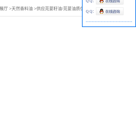
Q Q：
展厅
>
天然香料油
>
供应芫荽籽油/芫荽油质优价廉，量大优惠
Q Q：