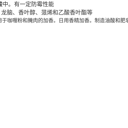
酸
中。有一定防霉性能
、
龙脑
、
香叶醇
、蒎烯和乙酸香叶酯等
用于咖喱粉和腌肉的加香。日用香精加香。制造油酸和肥