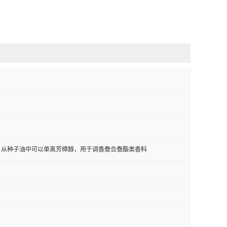
。从种子油中可以单离芳樟醇，用于调香憃合憃酯类香料