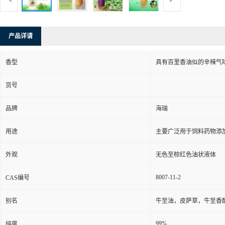
产品详请
香型
具有百里香油似的辛辣气
货号
品牌
海瑞
用途
主要广泛用于饲料药物添
外观
无色至棕红色油状液体
8007-11-2
CAS编号
别名
牛至油，皮萨草，牛至香
99%
纯度