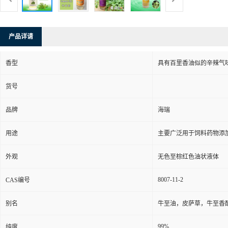
产品详请
香型
具有百里香油似的辛辣气
货号
品牌
海瑞
用途
主要广泛用于饲料药物添
外观
无色至棕红色油状液体
8007-11-2
CAS编号
别名
牛至油，皮萨草，牛至香
99%
纯度