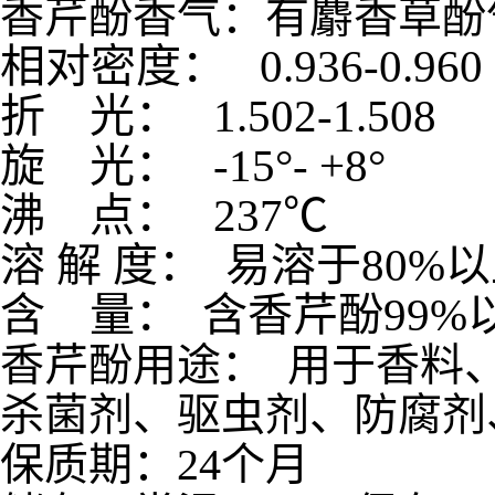
香芹酚香气：有麝香草酚
相对密度：
0.936-0.960
折
光：
1.502-1.508
旋
光：
-15
°
- +8
°
沸
点：
237
℃
溶
解
度：
易溶于
80%
以
含
量：
含香芹酚
99%
香芹酚用途： 用于香料
杀菌剂、驱虫剂、防腐剂
保质期：24个月