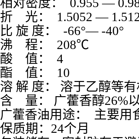
相对密度：
0.955
—
0
折
光：
1.5052
—
1
比
旋
度：
-66
°—
-40
°
沸
程：
208
℃
酸
值：
酯
值：
1
溶
解
度：
溶于乙醇等有
含
量：
广藿香醇
26%
用途： 主要用
广藿香油
保质期：24个月