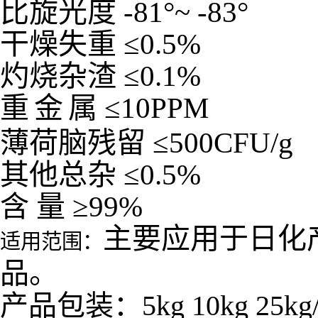
比旋光度
-81
°
~ -83
°
干燥失重
≤
0.5%
灼烧杂渣
≤
0.1%
重
金
属
≤
10PPM
薄荷脑残留
≤
500CFU/g
其他总杂
≤
0.5%
含
量
≥
99%
主要应用于日化
适用范围：
品。
产品包装：5kg 10kg 25kg