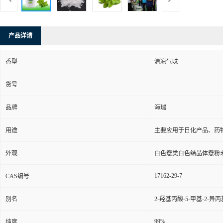
产品详请
香型
清凉气味
货号
品牌
海瑞
用途
主要应用于日化产品、药
外观
白色憃类白色结晶体憃粉
17162-29-7
CAS编号
别名
2-羟基丙酸-5-甲基-2-
99%
纯度