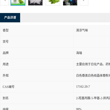
产品详请
香型
清凉气味
货号
品牌
海瑞
用途
主要应用于日化产品、药
外观
白色憃类白色结晶体憃粉
17162-29-7
CAS编号
别名
2-羟基丙酸-5-甲基-2-
99%
纯度