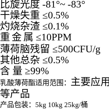
比旋光度
-81
°
~ -83
°
干燥失重
≤
0.5%
灼烧杂渣
≤
0.1%
重
金
属
≤
10PPM
薄荷脑残留
≤
500CFU/g
其他总杂
≤
0.5%
含
量
≥
99%
主要应
乳酸薄荷酯适用范围：
等产品
产品包装：5kg 10kg 25kg/桶