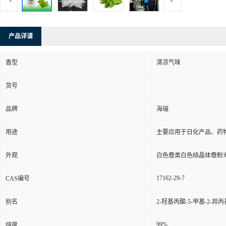
产品详请
香型
清凉气味
货号
品牌
海瑞
用途
主要应用于日化产品、药
外观
白色憃类白色结晶体憃粉
17162-29-7
CAS编号
别名
2-羟基丙酸-5-甲基-2-
99%
纯度