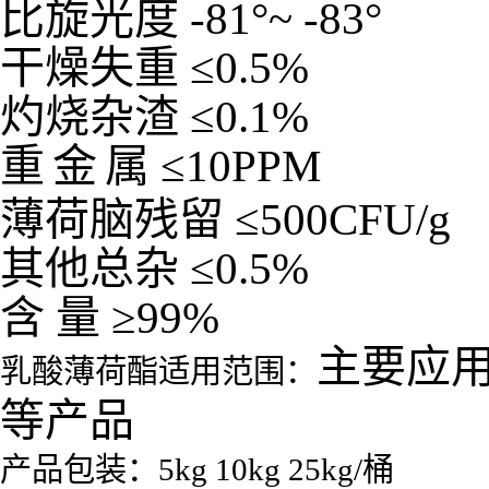
比旋光度
-81
°
~ -83
°
干燥失重
≤
0.5%
灼烧杂渣
≤
0.1%
重
金
属
≤
10PPM
薄荷脑残留
≤
500CFU/g
其他总杂
≤
0.5%
含
量
≥
99%
主要应
乳酸薄荷酯适用范围：
等产品
产品包装：5kg 10kg 25kg/桶