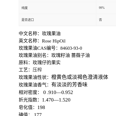
99%
纯度
是否进口
否
中文名称：玫瑰果油
英文名称：Rose HipOil
玫瑰果油CAS编号：84603-93-0
玫瑰果油别名：玫瑰籽油 蔷薇子油
原料：玫瑰仔的果实
工艺：
压榨
橙黄色或淡褐色澄清液体
玫瑰果油性状：
有淡淡的芳香味
玫瑰果油香气：
0 .910
—
0.952
相对密度：
1.470
—
1.520
折光指数：
198
皂化值：
177
碘值：