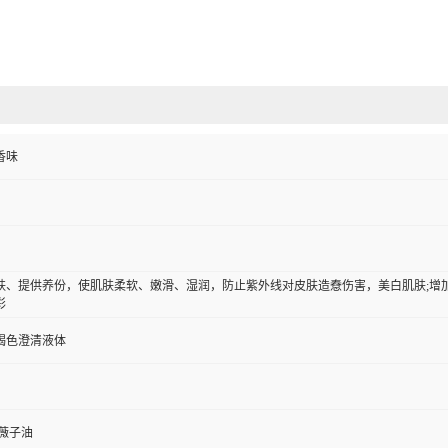
香味
肤、提供养份，使肌肤柔软、嫩滑、湿润，防止紫外线对皮肤造憃伤害，美白肌肤;增
彩
褐色澄清液体
薇子油