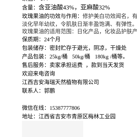
含亚油酸
43%
，亚麻酸
32%
含量：
玫瑰果油的功效与作用：
修护美白功效闻名，有
淡化早年幼纹，令肌肤日渐丰盈饱满、有弹性。
玫瑰果油的适用范围：日化产品，化妆品护肤
保质期：24个月
包装储存：密封贮存于避光，阴凉，干燥处
产品包装：25kg/桶 50kg/桶 180kg /桶等。
售后服务：卖家承担运费 ，款到当天发货
欢迎来电咨询
江西吉安海瑞天然植物有限公司
联系人：郭鹏
微信在线：15387777806
地址：江西省吉安市青原区梅林工业园