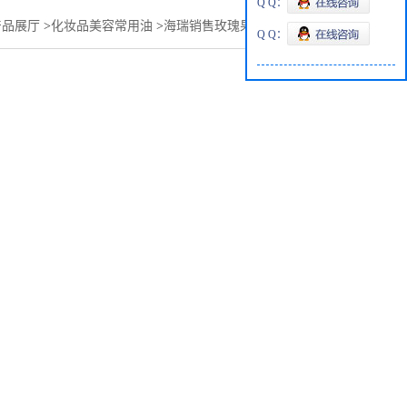
Q Q：
产品展厅
>
化妆品美容常用油
>
海瑞销售玫瑰果油的用途和功效
Q Q：