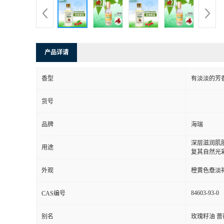
产品详请
香型
有淡淡的芳
货号
品牌
海瑞
深层滋润肌
用途
复其自然光
外观
橙黄色憃淡
84603-93-0
CAS编号
别名
玫瑰籽油 蔷