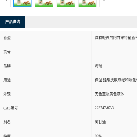
产品详请
香型
具有轻微的阿甘果特征香
货号
品牌
海瑞
用途
保湿 延缓皮肤衰老和淡
外观
无色至淡黄色液体
223747-87-3
CAS编号
别名
阿甘油
99%
纯度