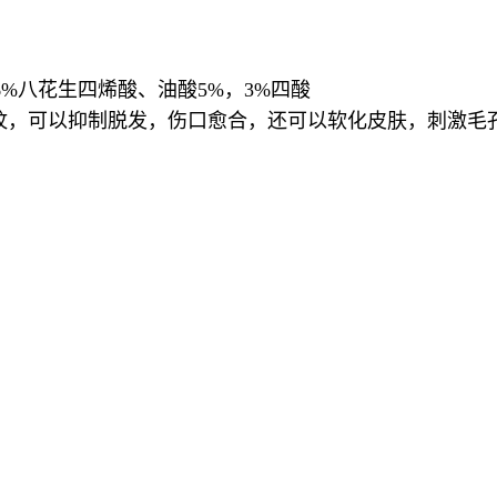
酸，6%八花生四烯酸、油酸5%，3%四酸
纹，可以抑制脱发，伤口愈合，还可以软化皮肤，刺激毛