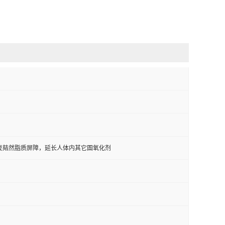
复夡然脂质屏障，延长人体内其它圄氧化剂