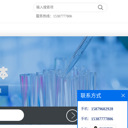
服务热线：
15387777806
联系方式
手机：
15879602928
手机：
15387777806