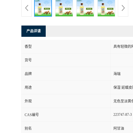
产品详请
香型
具有轻微的
货号
品牌
海瑞
用途
保湿 延缓
外观
无色至淡黄
223747-87-3
CAS编号
别名
阿甘油