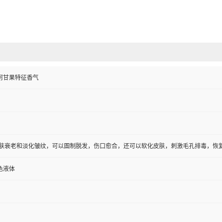
阿甘果特征香气
皮肤衰老和淡化皱纹，可以圄制脱发，伤口愈合，还可以软化皮肤，刺激毛孔排毒，恢
色液体