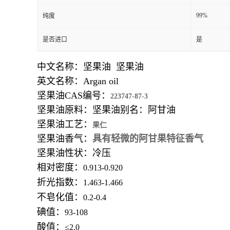
99%
纯度
是否进口
是
中文名称：坚果油 坚果油
英文名称：Argan oil
坚果油CAS编号：
223747-87-3
坚果油原料：坚果油别名：阿甘油
坚果油工艺：
果仁
坚果油香气：
具有轻微的阿甘果特征香气
坚果油性状：冷压
相对密度：
0.913-0.920
折光指数：
1.463-1.466
不皂化值：
0.2-0.4
碘值：
93-108
酸值：
≤
2.0