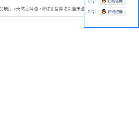
Q Q：
品展厅
>
天然香料油
>
海瑞销售摩洛哥坚果油/阿甘油功效作用
Q Q：