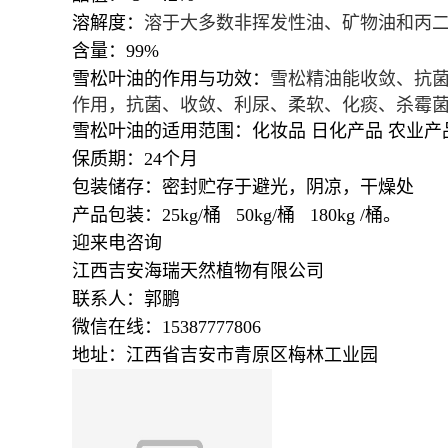
溶解度：
溶于大多数非挥发性油、矿物油和丙
含量：99%
雪松叶油
的作用与功效：
雪松精油能收敛、抗
作用，抗菌、收敛、利尿、柔软、化痰、杀霉
雪松叶油
的适用范围：化妆品 日化产品 农业产
保质期：24个月
包装储存：密封贮存于避光，阴凉，干燥处
产品包装：25kg/桶 50kg/桶 180kg /桶。
迎来电咨询
江西吉安海瑞天然植物有限公司
联系人：郭鹏
微信在线：15387777806
地址：江西省吉安市青原区梅林工业园