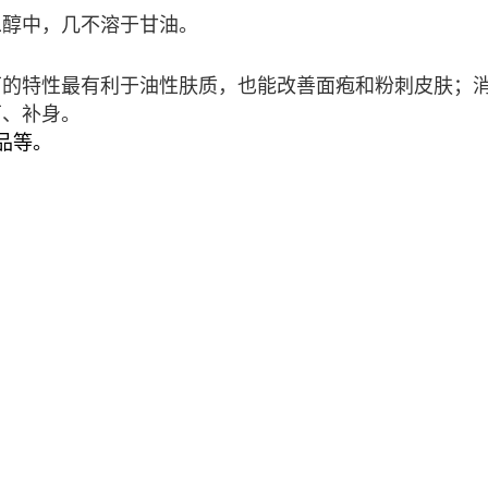
二醇中，几不溶于甘油。
菌的特性最有利于油性肤质，也能改善面疱和粉刺皮肤；
菌、补身。
品等。