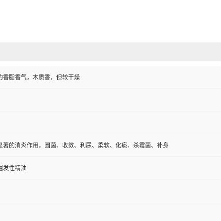
的香脂香气，木质香，但较干燥
显著的消炎作用，圄菌、收敛、利尿、柔软、化痰、杀霉菌、补身
掘发性精油