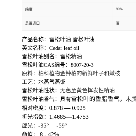
99%
纯度
是否进口
否
产品名称：雪松叶油 雪松叶油
英文名称：Cedar leaf oil
雪松叶油别名：雪松精油
雪松叶油CAS编号：8007-20-3
原料：
柏科植物金钟柏的新鲜叶子和嫩枝
工艺：水蒸气蒸馏
雪松叶油性状：
无色至黄色挥发性精油
雪松叶的香脂香气，
雪松叶油香气：
具有
木
0.878
—
0.925
相对密度：
1.4685
—
1.4753
折光指数：
-35
°—
-59
°
旋光：
8 - 42%
酯值：