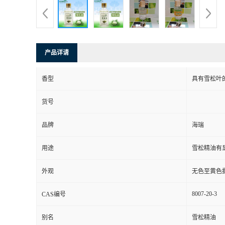
产品详请
香型
具有雪松叶
货号
品牌
海瑞
用途
雪松精油有
外观
无色至黄色
8007-20-3
CAS编号
别名
雪松精油