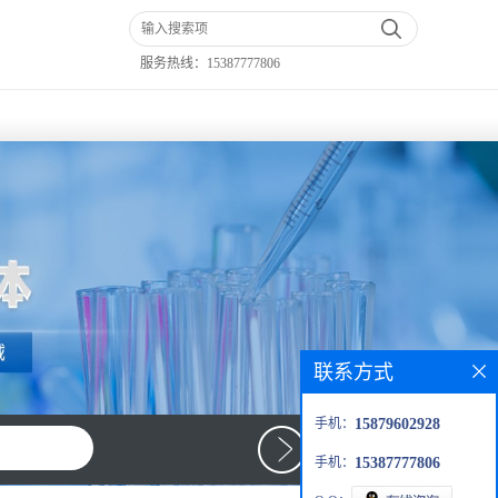
服务热线：
15387777806
联系方式
手机：
15879602928
手机：
15387777806