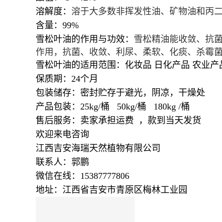
溶解度：
溶于大多数非挥发性油、矿物油和丙
含量：99%
雪松叶油
的作用与功效：
雪松精油能收敛、抗
作用，抗菌、收敛、利尿、柔软、化痰、杀霉
雪松叶油
的适用范围：化妆品 日化产品 农业产
保质期：24个月
包装储存：密封贮存于避光，阴凉，干燥处
产品包装：25kg/桶 50kg/桶 180kg /桶
售后服务：卖家承担运费 ，款到当天发货
欢迎来电咨询
江西吉安海瑞天然植物有限公司
联系人：郭鹏
微信在线：15387777806
地址：江西省吉安市青原区梅林工业园