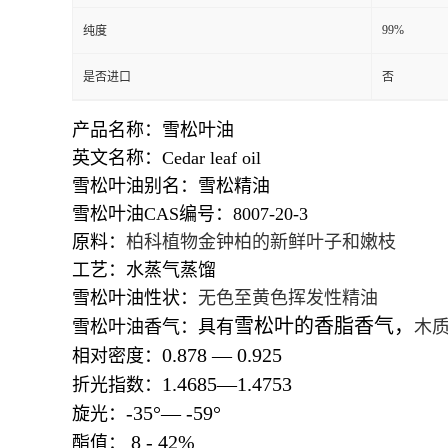
99%
纯度
是否进口
否
产品名称：雪松叶油
英文名称：Cedar leaf oil
雪松叶油别名：雪松精油
雪松叶油CAS编号：8007-20-3
原料：
柏科植物金钟柏的新鲜叶子和嫩枝
工艺：水蒸气蒸馏
雪松叶油性状：
无色至黄色挥发性精油
雪松叶的香脂香气，
雪松叶油香气：具有
木
0.878
—
0.925
相对密度：
1.4685
—
1.4753
折光指数：
-35
°—
-59
°
旋光：
8 - 42%
酯值：