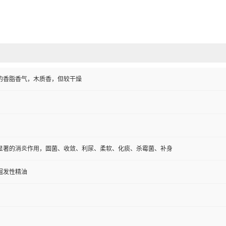
的香脂香气，木质香，但较干燥
显著的消炎作用，圄菌、收敛、利尿、柔软、化痰、杀霉菌、补身
掘发性精油