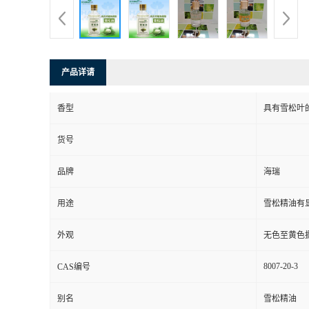
产品详请
香型
具有雪松叶
货号
品牌
海瑞
用途
雪松精油有
外观
无色至黄色
8007-20-3
CAS编号
别名
雪松精油