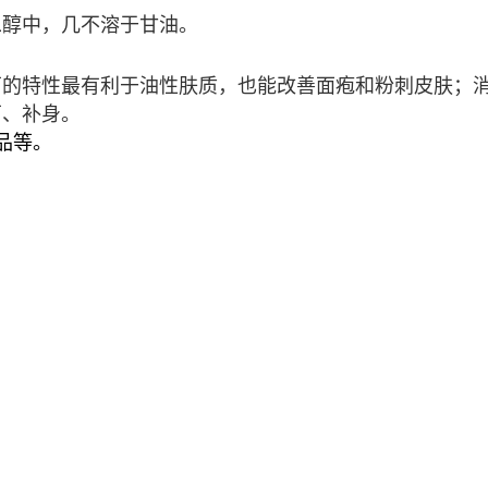
二醇中，几不溶于甘油。
菌的特性最有利于油性肤质，也能改善面疱和粉刺皮肤；
菌、补身。
品等。