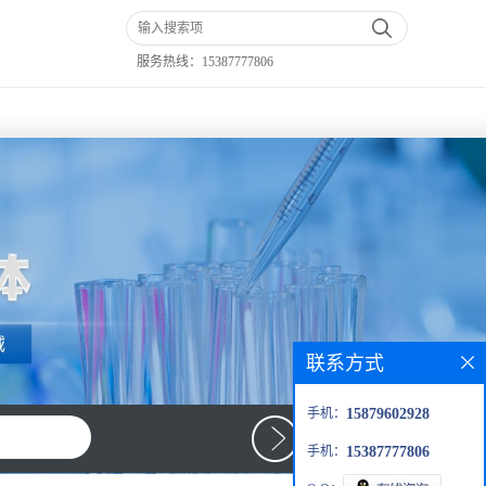
服务热线：
15387777806
联系方式
手机：
15879602928
手机：
15387777806