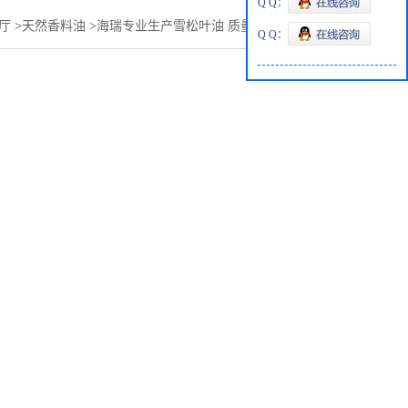
Q Q：
厅
>
天然香料油
>
海瑞专业生产雪松叶油 质量好品质高价格低
Q Q：