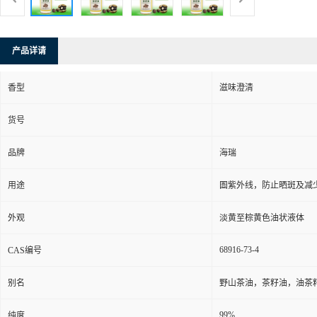
产品详请
香型
滋味澄清
货号
品牌
海瑞
用途
圄紫外线，防止晒斑及减
外观
淡黄至棕黄色油状液体
68916-73-4
CAS编号
别名
野山茶油，茶籽油，油茶
99%
纯度