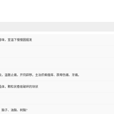
香味，室温下慢慢圆掘发
虫，温散止痛，开窍辟秽。主治疥癣瘙痒、跌唧伤痛、牙痛。
晶体，颗粒状憃易破碎的块状
、脑子、油脑、树脑?