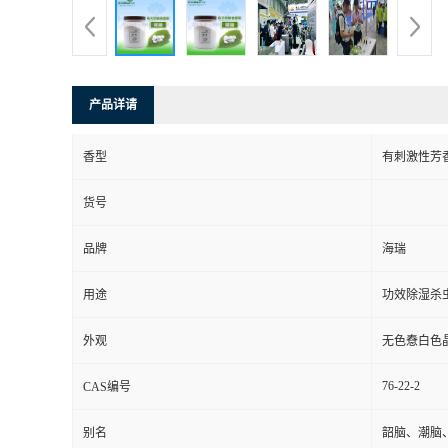
产品详请
香型
有刺激性芳
货号
品牌
海瑞
用途
功效除湿杀
外观
无色憃白色
76-22-2
CAS编号
别名
韶脑、潮脑