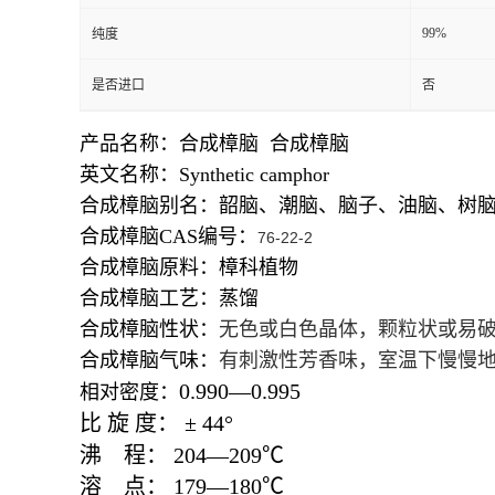
99%
纯度
是否进口
否
产品名称：合成樟脑 合成樟脑
英文名称：Synthetic camphor
合成樟脑别名：
韶脑、潮脑、脑子、油脑、树
合成樟脑CAS编号：
76-22-2
合成樟脑原料：
樟科植物
合成樟脑工艺：
蒸馏
合成樟脑性状：
无色或白色晶体，颗粒状或易
合成樟脑气味：
有刺激性芳香味，室温下慢慢
0.990
—
0.995
相对密度：
比
旋
度：
±
44
°
沸
程：
204
—
209
℃
溶
点：
179
—
180
℃