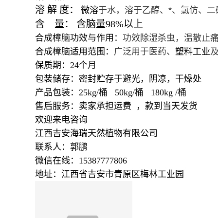
溶
解
度：
微溶
于水，溶于乙醇、*、氯仿、
含
量：
含脑量
98%
以上
合成樟脑功效与作用：
功效除湿杀虫，温散止
合成樟脑适用范围：
广泛用于医药、
塑料工业
保质期：24个月
包装储存：密封贮存于避光，阴凉，干燥处
产品包装：25kg/桶 50kg/桶 180kg /桶
售后服务：卖家承担运费 ，款到当天发货
欢迎来电咨询
江西吉安海瑞天然植物有限公司
联系人：郭鹏
微信在线：15387777806
地址：江西省吉安市青原区梅林工业园