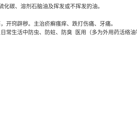
二硫化碳、溶剂石脑油及挥发或不挥发的油。
痛，开窍辟秽。主治疥癣瘙痒、跌打伤痛、牙痛。
及日常生活中防虫、防蛀、防臭 医用（多为外用药活络油