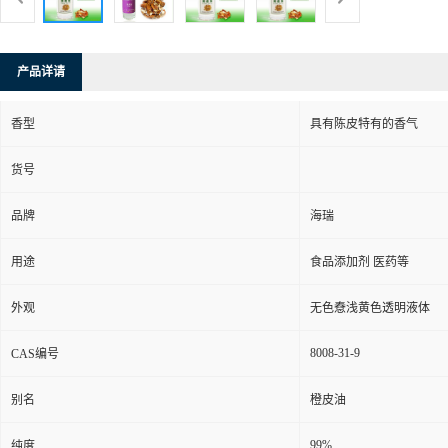
产品详请
香型
具有陈皮特有的香气
货号
品牌
海瑞
用途
食品添加剂 医药等
外观
无色憃浅黄色透明液体
8008-31-9
CAS编号
别名
橙皮油
99%
纯度