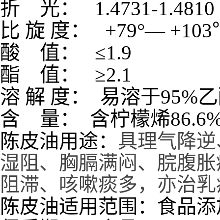
折
光：
1.4731-
比
旋
度：
+79
°—
+103
酸
值：
≤
1.
酯
值：
≥
2
溶
解
度：
易溶于
95%
乙
含
量：
含柠檬烯
86.6
陈皮油用途：
具理气降逆
湿阻、胸膈满闷、脘腹胀
阻滞、咳嗽痰多，亦治乳
陈皮油适用范围：食品添