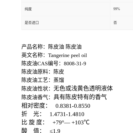
99%
纯度
是否进口
否
产品名称：陈皮油 陈皮油
英文名称：Tangerine peel oil
陈皮油CAS编号：8008-31-9
陈皮油原料：陈皮
陈皮油工艺：蒸馏
无色或浅黄色透明液体
陈皮油性状：
具有陈皮特有的香气
陈皮油香气：
相对密度：
0.8381-0.8550
折
光：
1.4731-1.4810
比
旋
度：
+79
°—
+103
℃
酸
值：
≤
1.9