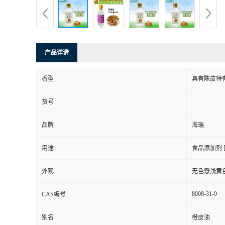
产品详请
香型
具有陈皮特
货号
品牌
海瑞
用途
食品添加剂 
外观
无色憃浅黄
8008-31-9
CAS编号
别名
橙皮油