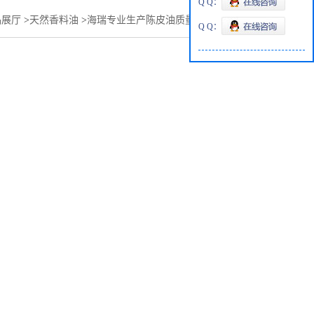
Q Q：
品展厅
>
天然香料油
>
海瑞专业生产陈皮油质量好品质高价格低
Q Q：