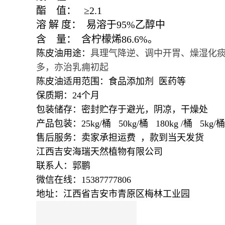
酯
值：
≥
2.1
溶
解
度：
易溶于
95%
乙醇中
含
量：
含柠檬烯
86.6%
。
陈皮油用途：
具理气降逆、调中开胃、燥湿化
多，亦治乳痈初起
陈皮油适用范围：食品添加剂 医药等
保质期：24个月
包装储存：密封贮存于避光，阴凉，干燥处
产品包装：25kg/桶 50kg/桶 180kg /桶 5kg/桶 
售后服务：卖家承担运费 ，款到当天发货
江西吉安海瑞天然植物有限公司
联系人：郭鹏
微信在线：15387777806
地址：江西省吉安市青原区梅林工业园