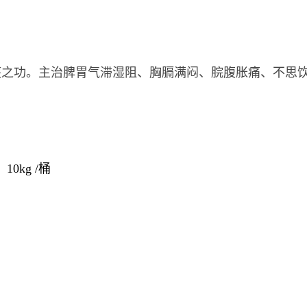
痰之功。主治脾胃气滞湿阻、胸膈满闷、脘腹胀痛、不思
10kg /桶