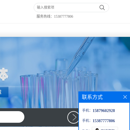
服务热线：
15387777806
联系方式
手机：
15879602928
手机：
15387777806