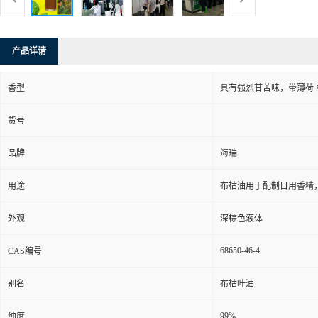
产品详请
香型
具有强烈甘苦味，带薄荷
货号
品牌
海瑞
用途
布枯油用于配制日用香精
外观
深棕色液体
68650-46-4
CAS编号
别名
布枯叶油
99%
纯度