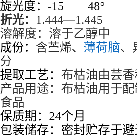
旋光度：
-15
——
48
°
折光：
1.444
—
1.445
溶解度：溶于乙醇中
薄荷脑
成份：
含苎烯、
、
分
提取工艺：
布枯油由芸香
产品用途：布枯油用于配
食品
保质期：24个月
包装储存：密封贮存于避