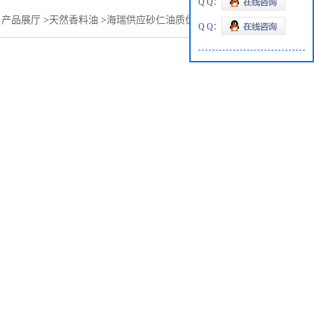
Q Q：
>
产品展厅
>
天然香料油
>
海瑞供应砂仁油质优价廉，量大优惠
Q Q：