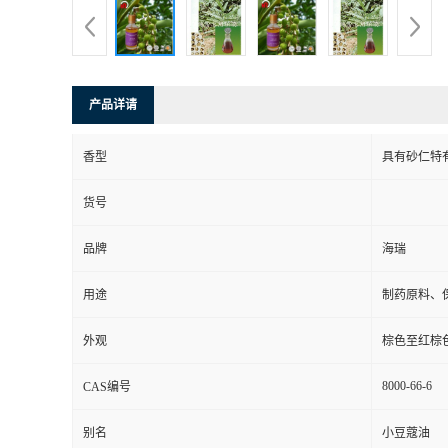
产品详请
香型
具有砂仁特
货号
品牌
海瑞
用途
制药原料、
外观
棕色至红棕
8000-66-6
CAS编号
别名
小豆蔻油