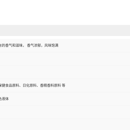
有的香气和滋味， 香气浓郁，风味饱满
保健食品原料、日化原料、香精香料原料 等
色液体