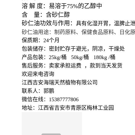
溶
解
度：易溶于
75%
的乙醇中
含
量：含砂仁醇
砂仁油功效与作用：
具有化湿开胃，温脾止泄
砂仁油用途：制药原料、保健食品原料、日化
保质期：24个月
包装储存：密封贮存于避光，阴凉，干燥处
产品包装：25kg/桶 50kg/桶 180kg /桶
售后服务：卖家承担运费 ，款到当天发货
欢迎来电咨询
江西吉安海瑞天然植物有限公司
联系人：郭鹏
微信在线：15387777806
地址：江西省吉安市青原区梅林工业园