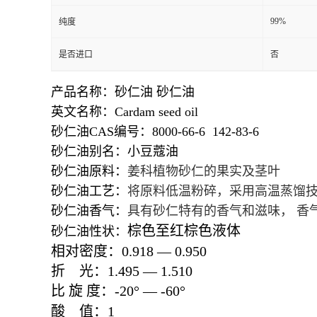
99%
纯度
是否进口
否
产品名称：砂仁油 砂仁油
英文名称：Cardam seed oil
砂仁油CAS编号：8000-66-6 142-83-6
砂仁油别名：小豆蔻油
砂仁油原料：
姜科植物砂仁的果实及茎叶
砂仁油工艺：
将原料低温粉碎，采用高温蒸馏
砂仁油香气：
具有砂仁特有的香气和滋味， 香
棕色至红棕色液体
砂仁油性状：
相对密度：
0.918
—
0.950
折
光：
1.495
—
1.510
比
旋
度：
-20
°
—
-60
°
酸
值：
1