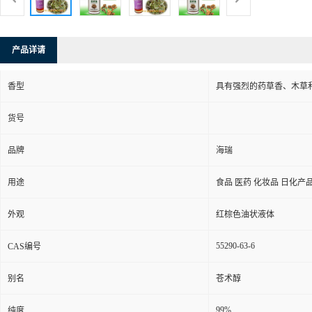
产品详请
香型
具有强烈的药草香、木草
货号
品牌
海瑞
用途
食品 医药 化妆品 日化产
外观
红棕色油状液体
55290-63-6
CAS编号
别名
苍术醇
99%
纯度