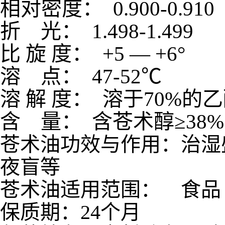
相对密度：
0.900
折
光：
1.498-
比
旋
度：
+5
—
+6
°
溶
点：
47-52
℃
溶
解
度：
溶于
70%
的乙
含
量：
含苍术醇≥
38%
苍术油功效与作用：治湿
夜盲等
苍术油适用范围： 食品 
保质期：24个月