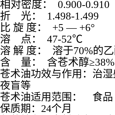
相对密度：
0.900
折
光：
1.498-
比
旋
度：
+5
—
+6
°
溶
点：
47-52
℃
溶
解
度：
溶于
70%
的乙
含
量：
含苍术醇≥
38%
苍术油功效与作用：治湿
夜盲等
苍术油适用范围： 食品 
保质期：24个月