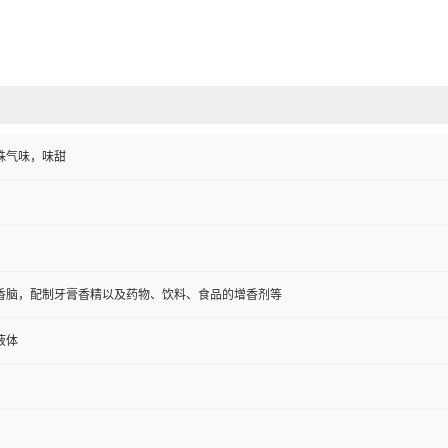
殊气味，味甜
香脑，配制牙膏香精以及药物、饮料、食品的增香剂等
液体