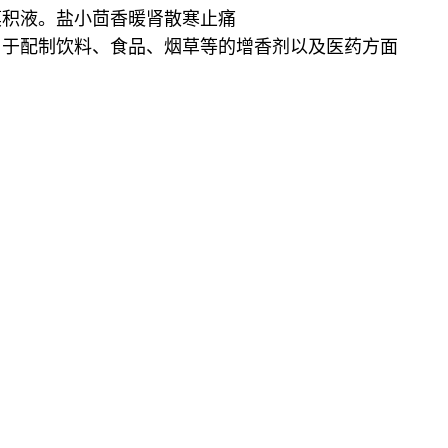
膜积液。盐小茴香暖肾散寒止痛
用于配制饮料、食品、烟草等的增香剂以及医药方面