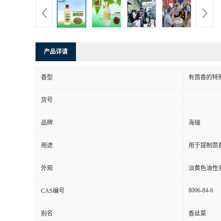
产品详请
香型
有茴香的特
货号
品牌
海瑞
用途
用于提制茴
外观
淡黄色油性
8006-84-6
CAS编号
别名
香丝菜