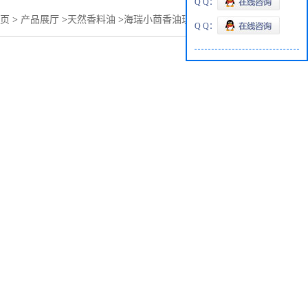
Q Q：
页
>
产品展厅
>
天然香料油
>
海瑞小茴香油现货供应量大从优
Q Q：