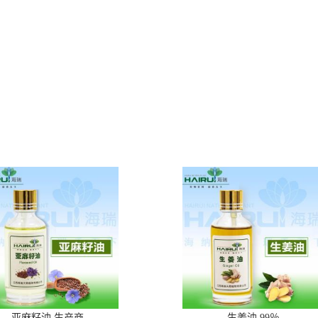
亚麻籽油 生产商
生姜油 99％