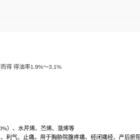
馏而得
得油率1.9%～3.1%
0%）、水芹烯、苎烯、蒎烯等
血、利气、止痛。用于胸胁院腹疼痛、经闭痛经、产后瘀