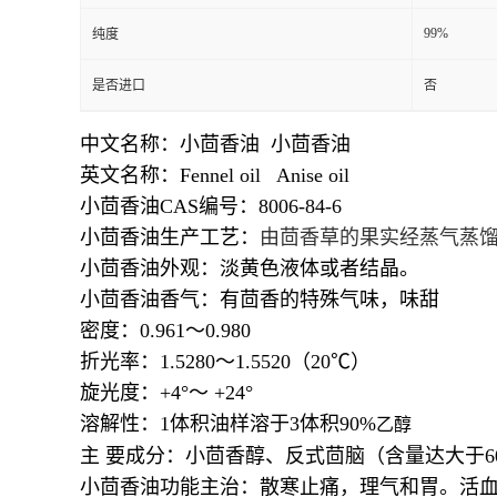
99%
纯度
是否进口
否
中文名称：小茴香油 小茴香油
英文名称：Fennel oil Anise oil
小茴香油CAS编号：8006-84-6
小茴香油生产工艺：
由茴香草的果实经蒸气蒸
小茴香油外观：淡黄色液体或者结晶。
小茴香油香气：有茴香的特殊气味，味甜
密度：0.961～0.980
折光率：1.5280～1.5520（20℃）
旋光度：+4°～ +24°
溶解性：1体积油样溶于3体积90%
乙醇
主 要成分：小茴香醇、反式茴脑（含量达大于6
小茴香油功能主治：
散寒止痛，理气和胃。活