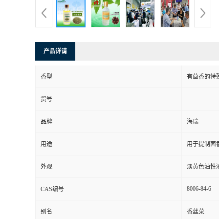
产品详请
香型
有茴香的特
货号
品牌
海瑞
用途
用于提制茴
外观
淡黄色油性
8006-84-6
CAS编号
别名
香丝菜