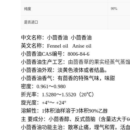
99%
纯度
是否进口
中文名称：小茴香油 小茴香油
英文名称：Fennel oil Anise oil
小茴香油CAS编号：8006-84-6
小茴香油生产工艺：
由茴香草的果实经蒸气蒸
小茴香油外观：淡黄色液体或者结晶。
小茴香油香气：有茴香的特殊气味，味甜
密度：0.961～0.980
折光率：1.5280～1.5520（20℃）
旋光度：+4°～ +24°
溶解性：1体积油样溶于3体积90%
乙醇
主 要成分：小茴香醇、反式茴脑（含量达大于6
小茴香油功能主治：
散寒止痛，理气和胃。活