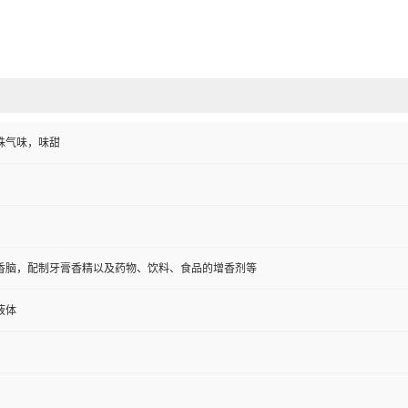
殊气味，味甜
香脑，配制牙膏香精以及药物、饮料、食品的增香剂等
液体