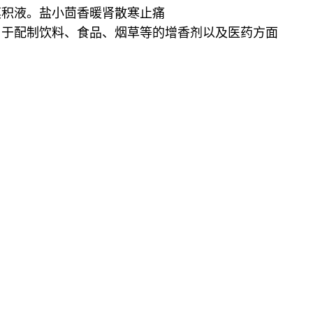
膜积液。盐小茴香暖肾散寒止痛
用于配制饮料、食品、烟草等的增香剂以及医药方面