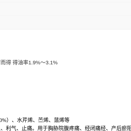
馏而得
得油率1.9%～3.1%
0%）、水芹烯、苎烯、蒎烯等
血、利气、止痛。用于胸胁院腹疼痛、经闭痛经、产后瘀